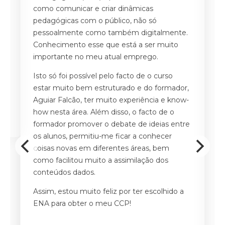
a
como comunicar e criar dinâmicas
po
de
pedagógicas com o público, não só
Ad
m
pessoalmente como também digitalmente.
gr
Conhecimento esse que está a ser muito
S
s
importante no meu atual emprego.
s
Isto só foi possível pelo facto de o curso
A
estar muito bem estruturado e do formador,
c
Aguiar Falcão, ter muito experiência e know-
d
how nesta área. Além disso, o facto de o
n
formador promover o debate de ideias entre
d
os alunos, permitiu-me ficar a conhecer
coisas novas em diferentes áreas, bem
A
como facilitou muito a assimilação dos
d
conteúdos dados.
q
pr
Assim, estou muito feliz por ter escolhido a
ENA para obter o meu CCP!
M