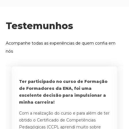
Testemunhos
Acompanhe todas as experiências de quem confia em
nós
a
Ter participado no curso de Formação
Po
de Formadores da ENA, foi uma
o
excelente decisão para impulsionar a
i
 o
minha carreira!
f
Com a realização do curso e para além de ter
A
obtido o Certificado de Competências
a
Pedagógicas (CCP), aprendi muito sobre
ne